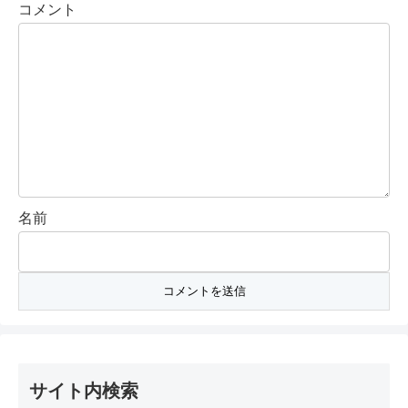
コメント
名前
サイト内検索