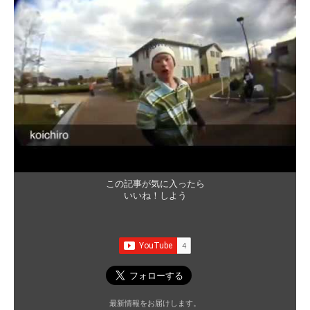
この記事が気に入ったら
いいね！しよう
最新情報をお届けします。