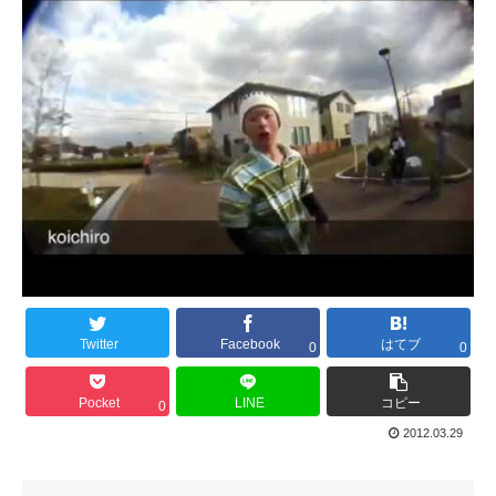
Twitter
Facebook
はてブ
0
0
Pocket
LINE
コピー
0
2012.03.29