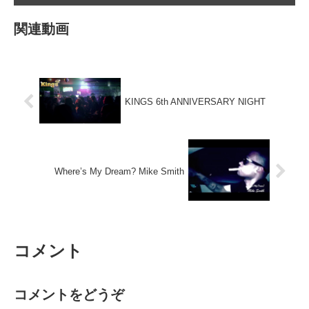
関連動画
KINGS 6th ANNIVERSARY NIGHT
Where’s My Dream? Mike Smith
コメント
コメントをどうぞ