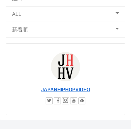
ALL
新着順
JAPANHIPHOPVIDEO