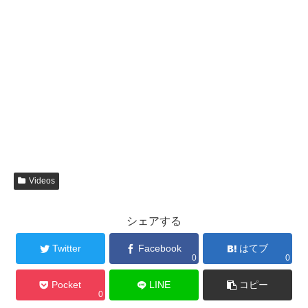
Videos
シェアする
Twitter
Facebook
はてブ
0
0
Pocket
LINE
コピー
0