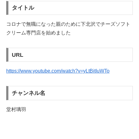
タイトル
コロナで無職になった親のために下北沢でチーズソフト
クリーム専門店を始めました
URL
https://www.youtube.com/watch?v=yLtBitIuWTo
チャンネル名
堂村璃羽