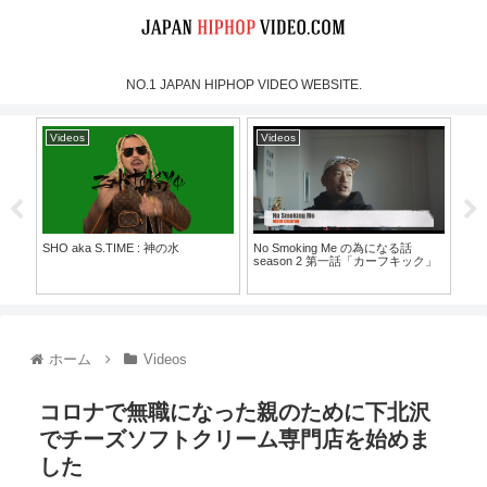
NO.1 JAPAN HIPHOP VIDEO WEBSITE.
Videos
Videos
Vi
SHO aka S.TIME : 神の水
No Smoking Me の為になる話
MOO
season 2 第一話「カーフキック」
Mus
30）
ホーム
Videos
コロナで無職になった親のために下北沢
でチーズソフトクリーム専門店を始めま
した