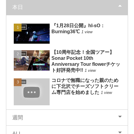
本日
『1月28日公開』hI-sO：
Videos
Burning36℃
1 view
【10周年記念！全国ツアー】
Videos
Sonar Pocket 10th
Anniversary Tour flowerチケッ
ト好評発売中!!
1 view
コロナで無職になった親のため
Videos
に下北沢でチーズソフトクリー
ム専門店を始めました
1 view
週間
ALL