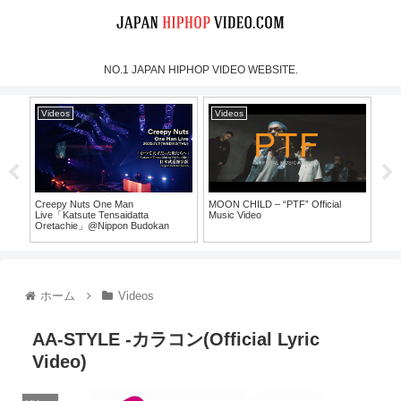
NO.1 JAPAN HIPHOP VIDEO WEBSITE.
Videos
Videos
Vi
Creepy Nuts One Man
MOON CHILD – “PTF” Official
犯蔵
Live「Katsute Tensaidatta
Music Video
Oretachie」@Nippon Budokan
30）
（For J-LOD LIVE）
ホーム
Videos
AA-STYLE -カラコン(Official Lyric
Video)