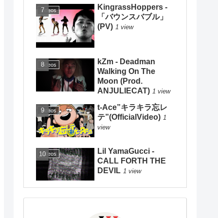
KingrassHoppers -
Videos
「バウンスバブル」
(PV)
1 view
kZm - Deadman
Videos
Walking On The
Moon (Prod.
ANJULIECAT)
1 view
t-Ace”キラキラ忘レ
Videos
テ”(OfficialVideo)
1
view
Lil YamaGucci -
Videos
CALL FORTH THE
DEVIL
1 view