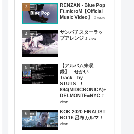
RENZAN - Blue Pop
Videos
Ft.microM【Official
Music Video】
1 view
サンパチスターラッ
Videos
プアレンジ
1 view
【アルバム未収
Videos
録】 せかい
Track by
STUTS /
894(MIDICRONICA)+
DELMONTE=NYC
1
view
KOK 2020 FINALIST
Videos
NO.16 呂布カルマ
1
view