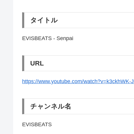
タイトル
EVISBEATS - Senpai
URL
https://www.youtube.com/watch?v=k3ckhWK-
チャンネル名
EVISBEATS