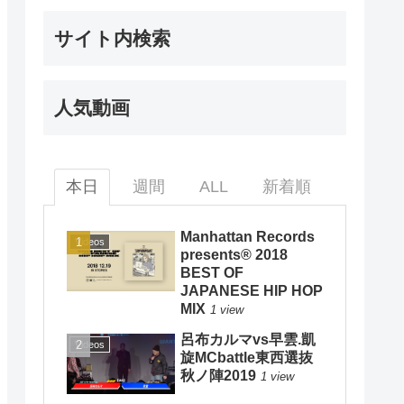
サイト内検索
人気動画
本日
週間
ALL
新着順
Manhattan Records
Videos
presents® 2018
BEST OF
JAPANESE HIP HOP
MIX
1 view
呂布カルマvs早雲.凱
Videos
旋MCbattle東西選抜
秋ノ陣2019
1 view