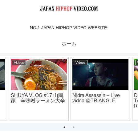
NO.1 JAPAN HIPHOP VIDEO WEBSITE.
ホーム
Videos
Videos
Vide
八咫烏.vs.DARK.凱旋MC
WEZ
battle東西選抜夏ノ陣
FAM
[MV] Monthly Final /
2019.シード戦
[Off
BAYHOOD feat. サイプ
レス上野 & Crack Shorty