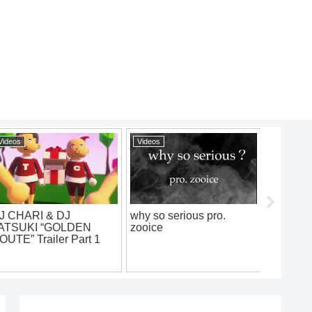
os
Videos
Videos
 from YALLA
SNAKE – Sora… feat.
93 Til Brav
ILY – “TREND”
DEAR’BRO, pukkey
icial Music Video]