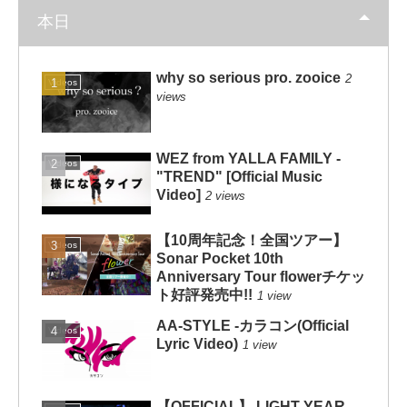
本日
why so serious pro. zooice
2
Videos
views
WEZ from YALLA FAMILY -
Videos
"TREND" [Official Music
Video]
2 views
【10周年記念！全国ツアー】
Videos
Sonar Pocket 10th
Anniversary Tour flowerチケッ
ト好評発売中!!
1 view
AA-STYLE -カラコン(Official
Videos
Lyric Video)
1 view
【OFFICIAL】 LIGHT YEAR