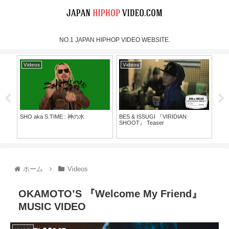
NO.1 JAPAN HIPHOP VIDEO WEBSITE.
Videos
Videos
Vi
SHO aka S.TIME : 神の水
BES & ISSUGI 『VIRIDIAN
MOO
SHOOT』 Teaser
Mus
30）
ホーム
Videos
OKAMOTO’S 『Welcome My Friend』
MUSIC VIDEO