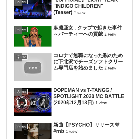
Videos
"INDIGO CHILDREN"
(Teaser)
1 view
麻凛亜女 : クラブで起きた事件
Videos
～パーティーへの貢献
1 view
コロナで無職になった親のため
Videos
に下北沢でチーズソフトクリー
ム専門店を始めました
1 view
DOPEMAN vs T-TANGG /
Videos
SPOTLIGHT 2020 MC BATTLE
(2020年12月13日)
1 view
新曲【PSYCHO】リリース💜
Videos
#rnb
1 view