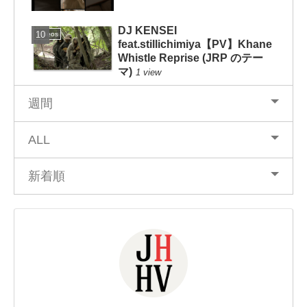
DJ KENSEI
Videos
feat.stillichimiya【PV】Khane
Whistle Reprise (JRP のテー
マ)
1 view
週間
ALL
新着順