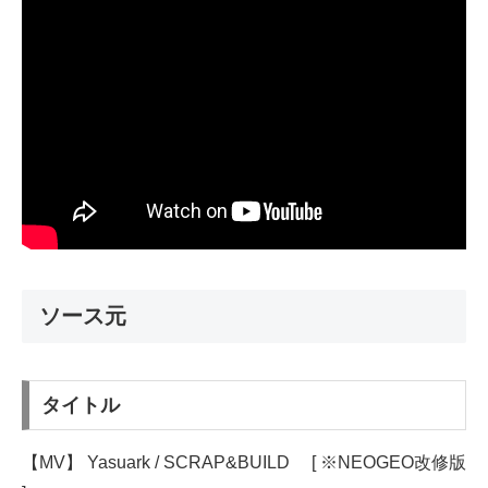
ソース元
タイトル
【MV】 Yasuark / SCRAP&BUILD [ ※NEOGEO改修版