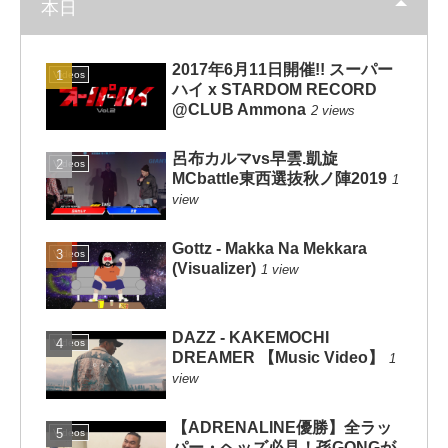
本日
2017年6月11日開催!! スーパー
Videos
ハイ x STARDOM RECORD
@CLUB Ammona
2 views
呂布カルマvs早雲.凱旋
Videos
MCbattle東西選抜秋ノ陣2019
1
view
Gottz - Makka Na Mekkara
Videos
(Visualizer)
1 view
DAZZ - KAKEMOCHI
Videos
DREAMER 【Music Video】
1
view
【ADRENALINE優勝】全ラッ
Videos
パー・ヘッズ必見！孫GONGが