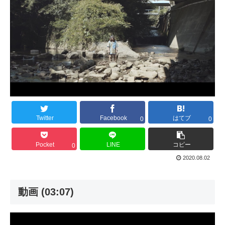
Twitter
Facebook
はてブ
0
0
Pocket
LINE
コピー
0
2020.08.02
動画 (03:07)