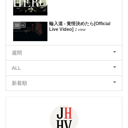
輪入道 - 覚悟決めたら[Official
Videos
Live Video]
1 view
週間
ALL
新着順