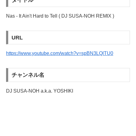
タイトル
Nas - It Ain't Hard to Tell ( DJ SUSA-NOH REMIX )
URL
https://www.youtube.com/watch?v=spBN3LQlTU0
チャンネル名
DJ SUSA-NOH a.k.a. YOSHIKI