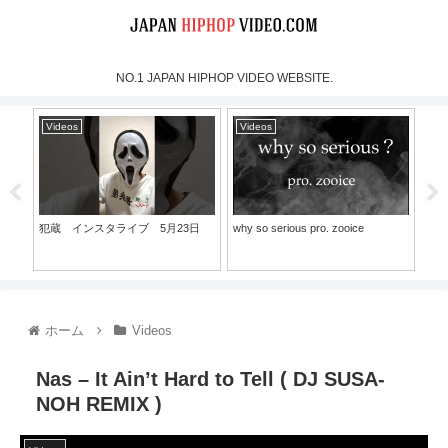
NO.1 JAPAN HIPHOP VIDEO WEBSITE.
Videos
Videos
Vi
犯蔵 インスタライブ 5月23日
why so serious pro. zooice
八咫烏
選抜
ホーム
Videos
Nas – It Ain’t Hard to Tell ( DJ SUSA-
NOH REMIX )