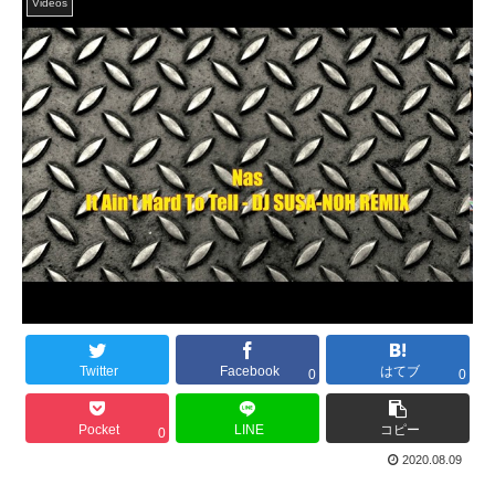
Videos
Twitter
Facebook
はてブ
0
0
Pocket
LINE
コピー
0
2020.08.09