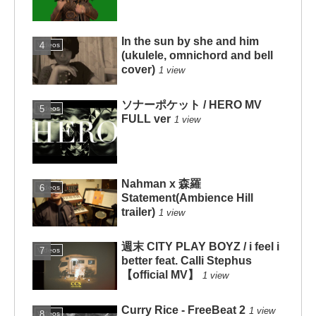
In the sun by she and him
Videos
(ukulele, omnichord and bell
cover)
1 view
ソナーポケット / HERO MV
Videos
FULL ver
1 view
Nahman x 森羅
Videos
Statement(Ambience Hill
trailer)
1 view
週末 CITY PLAY BOYZ / i feel i
Videos
better feat. Calli Stephus
【official MV】
1 view
Curry Rice - FreeBeat 2
1 view
Videos