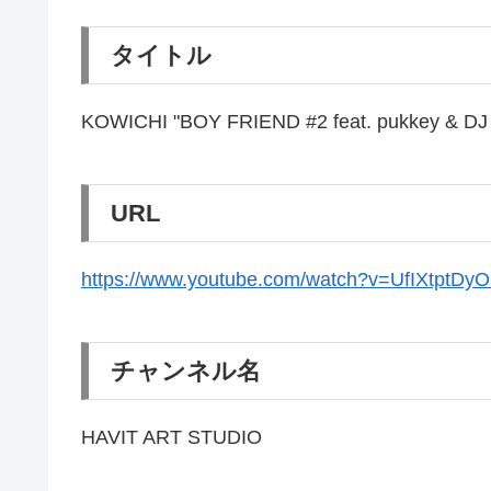
タイトル
KOWICHI "BOY FRIEND #2 feat. pukkey & 
URL
https://www.youtube.com/watch?v=UfIXtptDyO
チャンネル名
HAVIT ART STUDIO