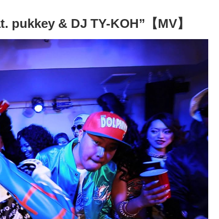
at. pukkey & DJ TY-KOH”【MV】