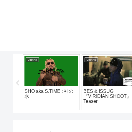
Videos
Videos
SHO aka S.TIME : 神の
BES & ISSUGI
水
『VIRIDIAN SHOOT』
WJ
Teaser
）