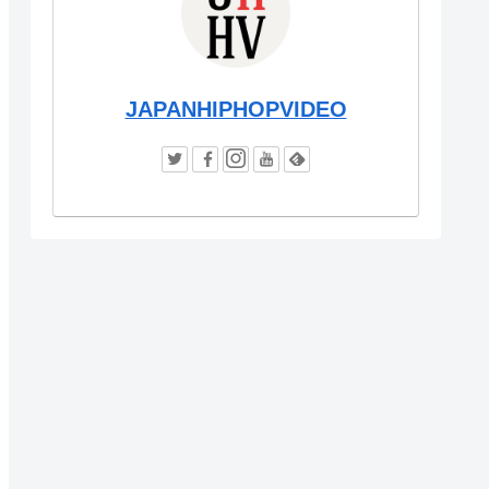
JAPANHIPHOPVIDEO