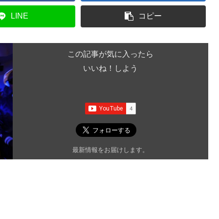
LINE
コピー
この記事が気に入ったら
いいね！しよう
最新情報をお届けします。