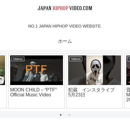
NO.1 JAPAN HIPHOP VIDEO WEBSITE.
ホーム
Videos
Videos
MOON CHILD – “PTF”
犯蔵 インスタライブ
晋
Official Music Video
5月23日
M
2