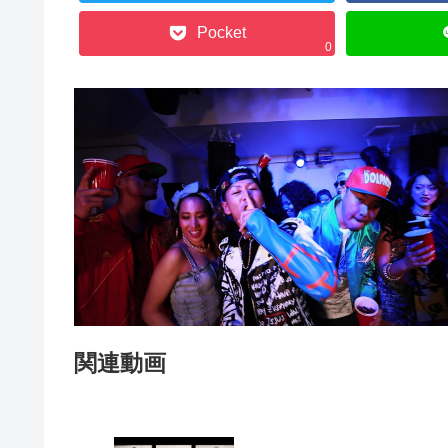
Pocket
0
関連動画