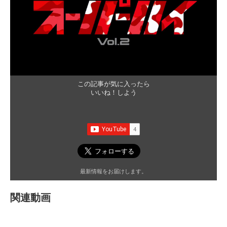
この記事が気に入ったら
いいね！しよう
最新情報をお届けします。
関連動画