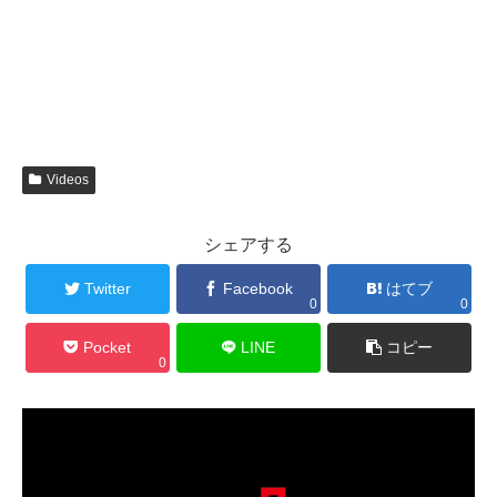
Videos
シェアする
Twitter
Facebook
はてブ
0
0
Pocket
LINE
コピー
0