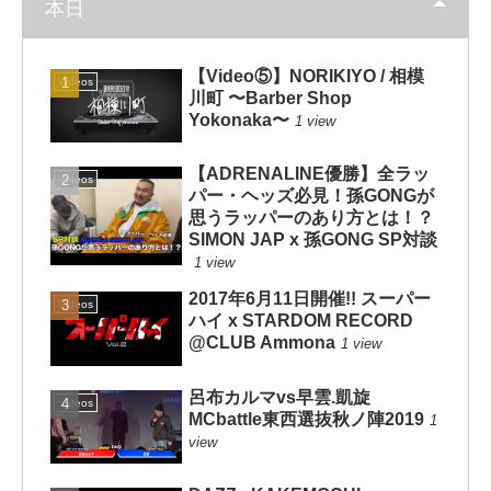
本日
【Video⑤】NORIKIYO / 相模
Videos
川町 〜Barber Shop
Yokonaka〜
1 view
【ADRENALINE優勝】全ラッ
Videos
パー・ヘッズ必見！孫GONGが
思うラッパーのあり方とは！？
SIMON JAP x 孫GONG SP対談
1 view
2017年6月11日開催!! スーパー
Videos
ハイ x STARDOM RECORD
@CLUB Ammona
1 view
呂布カルマvs早雲.凱旋
Videos
MCbattle東西選抜秋ノ陣2019
1
view