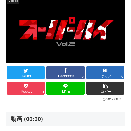
Videos
Twitter
Facebook
はてブ
0
0
Pocket
LINE
コピー
0
2017.06.03
動画 (00:30)