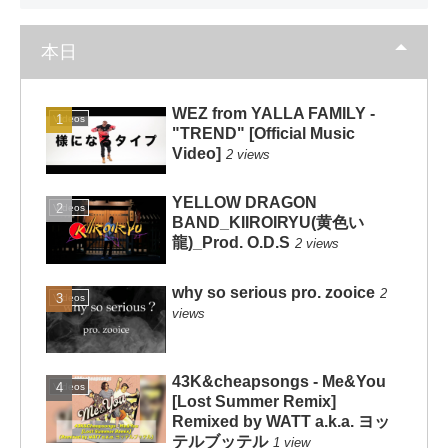
本日
WEZ from YALLA FAMILY -
Videos
"TREND" [Official Music
Video]
2 views
YELLOW DRAGON
Videos
BAND_KIIROIRYU(黄色い
龍)_Prod. O.D.S
2 views
why so serious pro. zooice
2
Videos
views
43K&cheapsongs - Me&You
Videos
[Lost Summer Remix]
Remixed by WATT a.k.a. ヨッ
テルブッテル
1 view