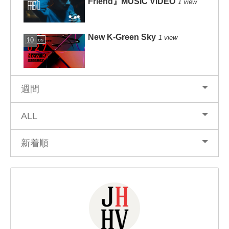
Friend』MUSIC VIDEO
1 view
New K-Green Sky
1 view
Videos
週間
ALL
新着順