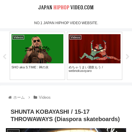
NO.1 JAPAN HIPHOP VIDEO WEBSITE.
Videos
Videos
Vi
SHO aka S.TIME : 神の水
めちゃうまい酒飲もう /
Cre
webnokusoyaro
Live
Ore
30）
（Fo
ホーム
Videos
SHUNTA KOBAYASHI / 15-17
THROWAWAYS (Diaspora skateboards)