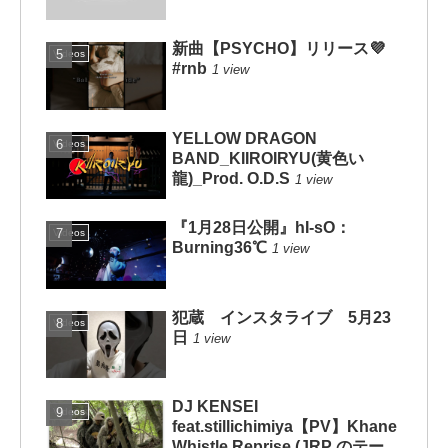
新曲【PSYCHO】リリース💜
Videos
#rnb
1 view
YELLOW DRAGON
Videos
BAND_KIIROIRYU(黄色い
龍)_Prod. O.D.S
1 view
『1月28日公開』hI-sO：
Videos
Burning36℃
1 view
犯蔵 インスタライブ 5月23
Videos
日
1 view
DJ KENSEI
Videos
feat.stillichimiya【PV】Khane
Whistle Reprise (JRP のテー