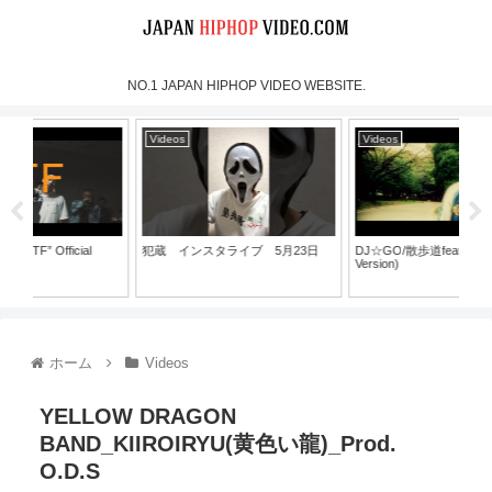
NO.1 JAPAN HIPHOP VIDEO WEBSITE.
Videos
Videos
Vi
犯蔵 インスタライブ 5月23日
DJ☆GO/散歩道feat.HI-D(Full
REN
Version)
Ft.
ホーム
Videos
YELLOW DRAGON
BAND_KIIROIRYU(黄色い龍)_Prod.
O.D.S