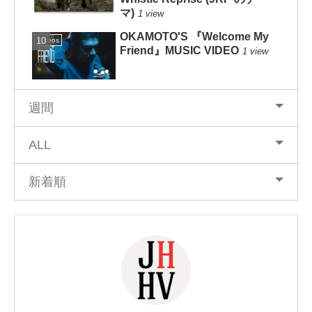
マ)
1 view
OKAMOTO'S 『Welcome My
Videos
Friend』MUSIC VIDEO
1 view
週間
ALL
新着順