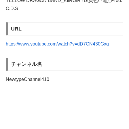
YELLOW DRAGON BAND_KIIROIRYU(黄色い龍)_Prod.
O.D.S
URL
https://www.youtube.com/watch?v=dD7GN430Gxg
チャンネル名
NewtypeChannel410