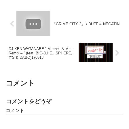
「GRIME CITY 2」 / DUFF & NEGATIN
DJ KEN WATANABE ” Mitchell & Me –
Remix – ” (feat. BIG-D.I.E., SPHERE,
Y’S & DABO)170918
コメント
コメントをどうぞ
コメント