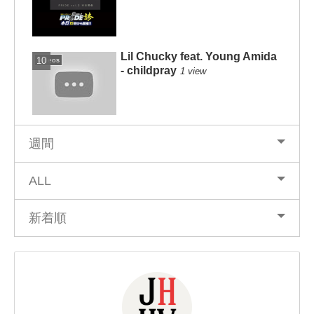
Lil Chucky feat. Young Amida
Videos
- childpray
1 view
週間
ALL
新着順