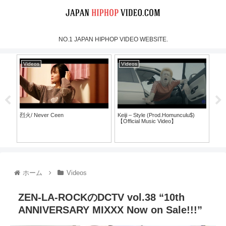
NO.1 JAPAN HIPHOP VIDEO WEBSITE.
Videos
Videos
Vi
烈火/ Never Ceen
Keiji – Style (Prod.Homunculu$)
SH
【Official Music Video】
ラ
ホーム
Videos
ZEN-LA-ROCKのDCTV vol.38 “10th
ANNIVERSARY MIXXX Now on Sale!!!”