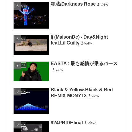
犯蔵/Darkness Rose
1 view
Videos
lj (MaisonDe) - Day&Night
Videos
feat.Lil Guilty
1 view
EASTA : 最も感情が乗るバース
Videos
1 view
Black & Yellow-Black & Red
Videos
REMIX-MONY13
1 view
924PRIDEfinal
1 view
Videos