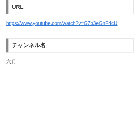
URL
https://www.youtube.com/watch?v=G7b3eGnF4cU
チャンネル名
六月