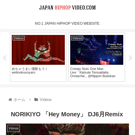
NO.1 JAPAN HIPHOP VIDEO WEBSITE.
Videos
Videos
Vi
めちゃうまい酒飲もう /
Creepy Nuts One Man
MOO
webnokusoyaro
Live「Katsute Tensaidatta
Mus
Oretachie」@Nippon Budokan
30）
（For J-LOD LIVE）
ホーム
Videos
NORIKIYO 「Hey Money」 DJ6月Remix
Videos