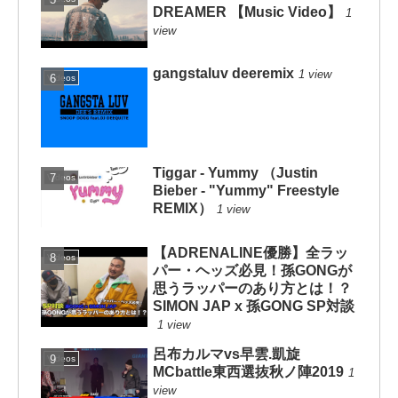
DREAMER 【Music Video】
1
view
gangstaluv deeremix
1 view
Videos
Tiggar - Yummy （Justin
Videos
Bieber - "Yummy" Freestyle
REMIX）
1 view
【ADRENALINE優勝】全ラッ
Videos
パー・ヘッズ必見！孫GONGが
思うラッパーのあり方とは！？
SIMON JAP x 孫GONG SP対談
1 view
呂布カルマvs早雲.凱旋
Videos
MCbattle東西選抜秋ノ陣2019
1
view