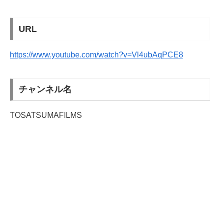
URL
https://www.youtube.com/watch?v=Vl4ubAqPCE8
チャンネル名
TOSATSUMAFILMS