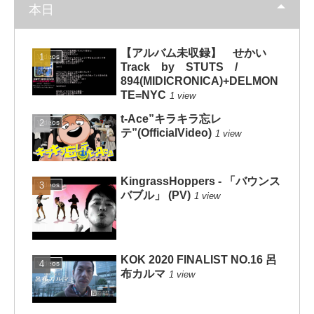
本日
【アルバム未収録】 せかい
Videos
Track by STUTS /
894(MIDICRONICA)+DELMON
TE=NYC
1 view
t-Ace”キラキラ忘レ
Videos
テ”(OfficialVideo)
1 view
KingrassHoppers - 「バウンス
Videos
バブル」 (PV)
1 view
KOK 2020 FINALIST NO.16 呂
Videos
布カルマ
1 view