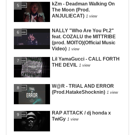
kZm - Deadman Walking On
Videos
The Moon (Prod.
ANJULIECAT)
1 view
NALLY "Who Are You Pt.2"
Videos
feat. COZALU the MITTRIBE
(prod. MOITO)(Official Music
Video)
1 view
Lil YamaGucci - CALL FORTH
Videos
THE DEVIL
1 view
W@R - TRIAL AND ERROR
Videos
(Prod.HatakeShocknin)
1 view
RAP ATTACK / dj honda x
Videos
TwiGy
1 view