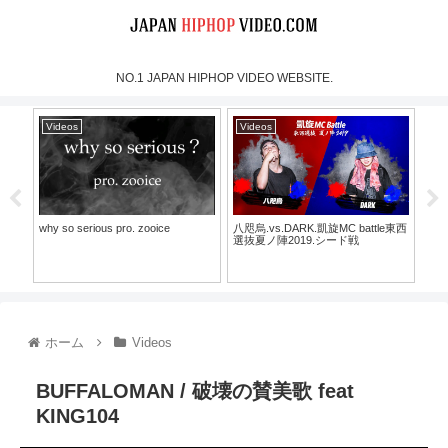
NO.1 JAPAN HIPHOP VIDEO WEBSITE.
Videos
Videos
Vi
why so serious pro. zooice
八咫烏.vs.DARK.凱旋MC battle東西
烈火- 
 1
選抜夏ノ陣2019.シード戦
TEE)
ホーム
Videos
BUFFALOMAN / 破壊の賛美歌 feat
KING104