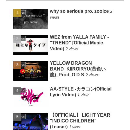
why so serious pro. zooice
2
Videos
views
WEZ from YALLA FAMILY -
Videos
"TREND" [Official Music
Video]
2 views
YELLOW DRAGON
Videos
BAND_KIIROIRYU(黄色い
龍)_Prod. O.D.S
2 views
AA-STYLE -カラコン(Official
Videos
Lyric Video)
1 view
【OFFICIAL】 LIGHT YEAR
Videos
"INDIGO CHILDREN"
(Teaser)
1 view