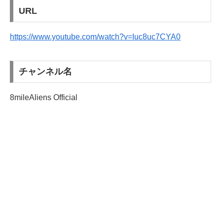
URL
https://www.youtube.com/watch?v=Iuc8uc7CYA0
チャンネル名
8mileAliens Official