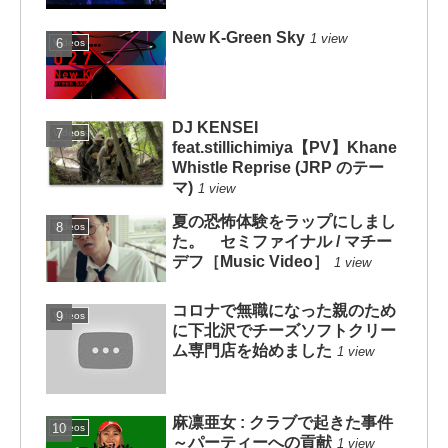
New K-Green Sky
1 view
Videos
DJ KENSEI
Videos
feat.stillichimiya【PV】Khane
Whistle Reprise (JRP のテー
マ)
1 view
夏の恐怖体験をラップにしまし
Videos
た。 セミファイナル / マチー
デフ［Music Video］
1 view
コロナで無職になった親のため
Videos
に下北沢でチーズソフトクリー
ム専門店を始めました
1 view
麻凛亜女 : クラブで起きた事件
Videos
～パーティーへの貢献
1 view