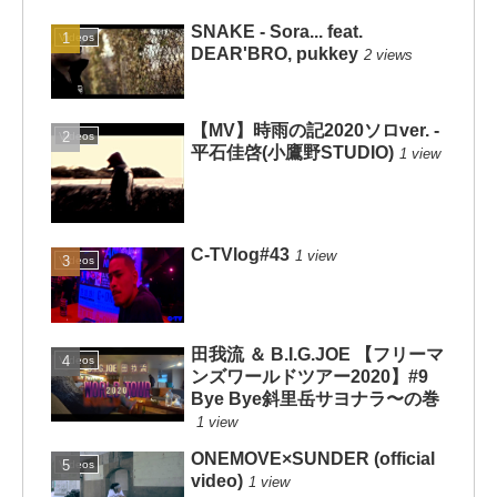
SNAKE - Sora... feat.
Videos
DEAR'BRO, pukkey
2 views
【MV】時雨の記2020ソロver. -
Videos
平石佳啓(小鷹野STUDIO)
1 view
C-TVlog#43
1 view
Videos
田我流 ＆ B.I.G.JOE 【フリーマ
Videos
ンズワールドツアー2020】#9
Bye Bye斜里岳サヨナラ〜の巻
1 view
ONEMOVE×SUNDER (official
Videos
video)
1 view