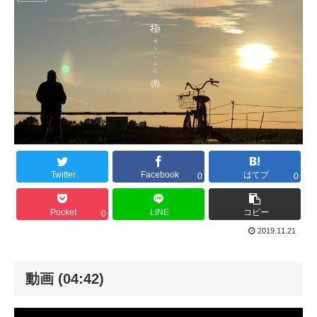
Twitter
Facebook
はてブ
0
0
Pocket
LINE
コピー
0
2019.11.21
動画 (04:42)