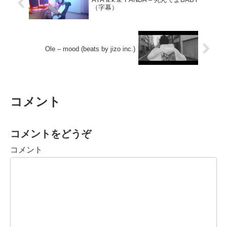
（字幕）
Ole – mood (beats by jizo inc.)
コメント
コメントをどうぞ
コメント