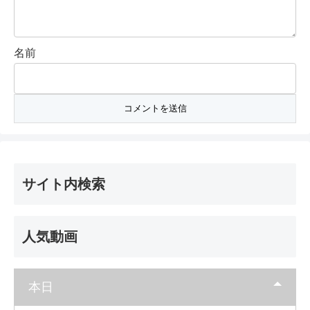
名前
サイト内検索
人気動画
本日