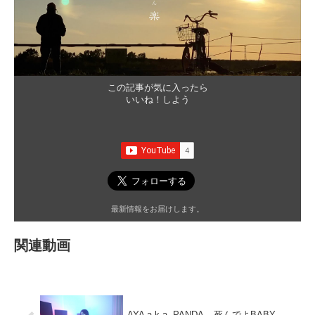
この記事が気に入ったら
いいね！しよう
最新情報をお届けします。
関連動画
AYA a.k.a. PANDA – 死んでよBABY