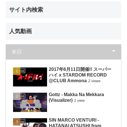
サイト内検索
人気動画
本日
2017年6月11日開催!! スーパー
Videos
ハイ x STARDOM RECORD
@CLUB Ammona
2 views
Gottz - Makka Na Mekkara
Videos
(Visualizer)
1 view
SIN MARCO VENTURI -
Videos
HATANAI ATSUSHI from