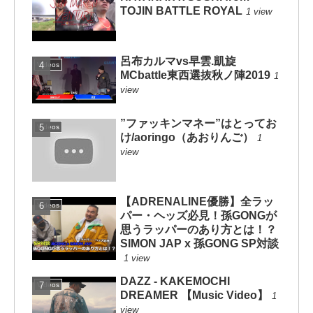
TOJIN BATTLE ROYAL
1 view
呂布カルマvs早雲.凱旋
Videos
MCbattle東西選抜秋ノ陣2019
1
view
”ファッキンマネー”はとってお
Videos
け/aoringo（あおりんご）
1
view
【ADRENALINE優勝】全ラッ
Videos
パー・ヘッズ必見！孫GONGが
思うラッパーのあり方とは！？
SIMON JAP x 孫GONG SP対談
1 view
DAZZ - KAKEMOCHI
Videos
DREAMER 【Music Video】
1
view