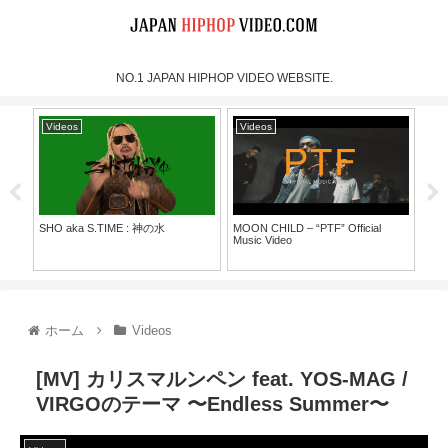
NO.1 JAPAN HIPHOP VIDEO WEBSITE.
Videos
Videos
Vi
SHO aka S.TIME : 神の水
MOON CHILD – “PTF” Official
犯蔵
Music Video
30）
ホーム
Videos
[MV] カリスマルンペン feat. YOS-MAG /
VIRGOのテーマ 〜Endless Summer〜