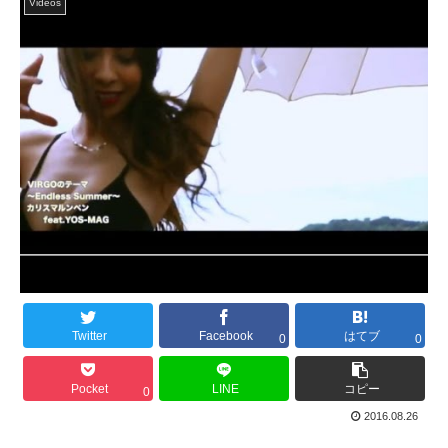
Videos
Twitter
Facebook
はてブ
0
0
Pocket
LINE
コピー
0
2016.08.26