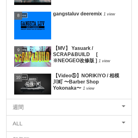
gangstaluv deeremix
1 view
Videos
【MV】 Yasuark /
Videos
SCRAP&BUILD [
※NEOGEO改修版 ]
1 view
【Video⑤】NORIKIYO / 相模
Videos
川町 〜Barber Shop
Yokonaka〜
1 view
週間
ALL