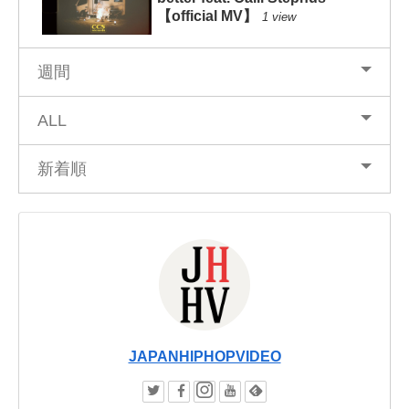
【official MV】
1 view
週間
ALL
新着順
JAPANHIPHOPVIDEO