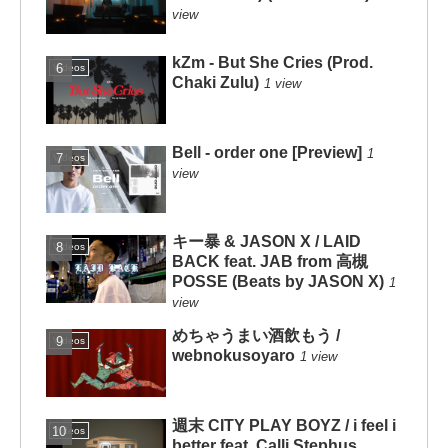
view
kZm - But She Cries (Prod.
Videos
Chaki Zulu)
1 view
Bell - order one [Preview]
1
Videos
view
キー暴 & JASON X / LAID
Videos
BACK feat. JAB from 高槻
POSSE (Beats by JASON X)
1
view
めちゃうまい酒飲もう /
Videos
webnokusoyaro
1 view
週末 CITY PLAY BOYZ / i feel i
Videos
better feat. Calli Stephus