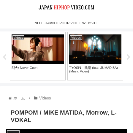
NO.1 JAPAN HIPHOP VIDEO WEBSITE.
Videos
Videos
Vi
烈火/ Never Ceen
TYOSiN – 陰陽 (feat. JUMADIBA)
SH
(Music Video)
ラ
ホーム
Videos
POMPOM / MIKE MATIDA, Morrow, L-
VOKAL