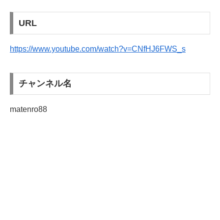
URL
https://www.youtube.com/watch?v=CNfHJ6FWS_s
チャンネル名
matenro88