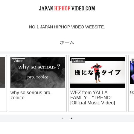
NO.1 JAPAN HIPHOP VIDEO WEBSITE.
ホーム
Videos
Videos
ブ
why so serious pro.
WEZ from YALLA
9
zooice
FAMILY – “TREND”
[Official Music Video]