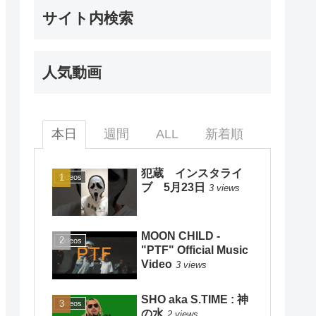
サイト内検索
人気動画
本日
週間
ALL
新着順
犯蔵 インスタライ
Videos
ブ 5月23日
3 views
MOON CHILD -
Videos
"PTF" Official Music
Video
3 views
SHO aka S.TIME : 神
Videos
の水
2 views