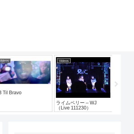
Videos
Videos
Videos
3 Til Bravo
烈火/ Ne
ライムベリー – WJ
（Live 111230）