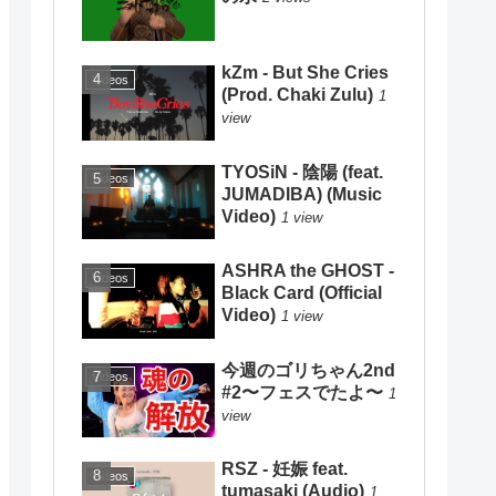
kZm - But She Cries
Videos
(Prod. Chaki Zulu)
1
view
TYOSiN - 陰陽 (feat.
Videos
JUMADIBA) (Music
Video)
1 view
ASHRA the GHOST -
Videos
Black Card (Official
Video)
1 view
今週のゴリちゃん2nd
Videos
#2〜フェスでたよ〜
1
view
RSZ - 妊娠 feat.
Videos
tumasaki (Audio)
1