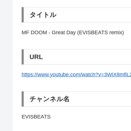
タイトル
MF DOOM - Great Day (EVISBEATS remix)
URL
https://www.youtube.com/watch?v=3WiX8mfiL
チャンネル名
EVISBEATS