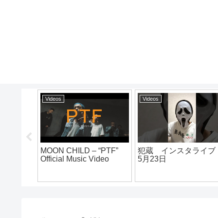
Videos
Videos
MOON CHILD – “PTF”
犯蔵 インスタライ
DEN
Official Music Video
5月23日
Part 1