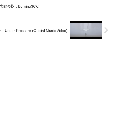
岩間俊樹：Burning36℃
y – Under Pressure (Official Music Video)