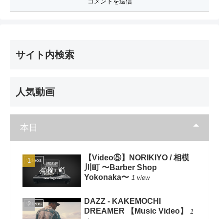
サイト内検索
人気動画
本日
【Video⑤】NORIKIYO / 相模
Videos
川町 〜Barber Shop
Yokonaka〜
1 view
DAZZ - KAKEMOCHI
Videos
DREAMER 【Music Video】
1