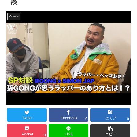
談
Videos
Twitter
Facebook
はてブ
0
0
Pocket
LINE
コピー
0