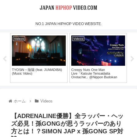
NO.1 JAPAN HIPHOP VIDEO WEBSITE.
Videos
Videos
Vi
TYOSiN – 陰陽 (feat. JUMADIBA)
Creepy Nuts One Man
BES
(Music Video)
Live「Katsute Tensaidatta
SHO
Oretachie」@Nippon Budokan
30）
（For J-LOD LIVE）
ホーム
Videos
【ADRENALINE優勝】全ラッパー・ヘッ
ズ必見！孫GONGが思うラッパーのあり
方とは！？SIMON JAP x 孫GONG SP対