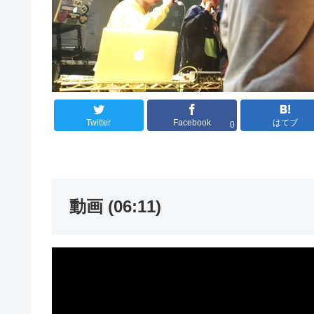
Twitter
Facebook
はてブ
0
動画 (06:11)