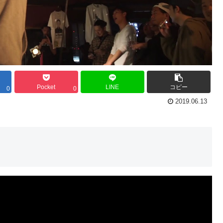
Pocket
LINE
コピー
0
0
2019.06.13