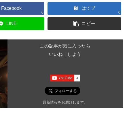
Facebook
はてブ
0
0
LINE
コピー
この記事が気に入ったら
いいね！しよう
最新情報をお届けします。