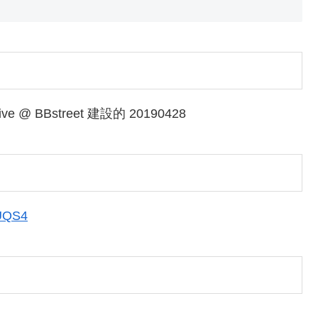
e @ BBstreet 建設的 20190428
gUQS4