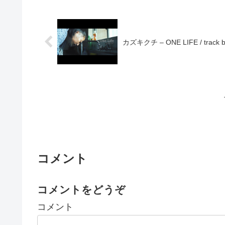
カズキクチ – ONE LIFE / track 
コメント
コメントをどうぞ
コメント