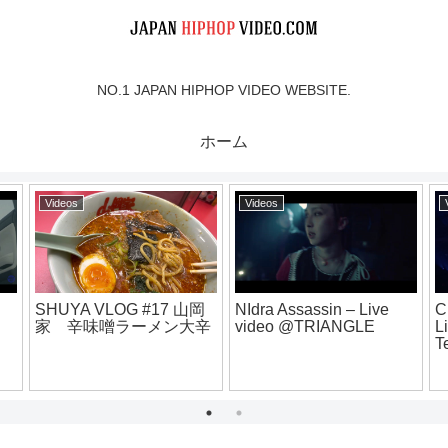
NO.1 JAPAN HIPHOP VIDEO WEBSITE.
ホーム
Videos
Videos
Vid
DJ CHARI & DJ
why so serious pro.
八咫
TATSUKI “GOLDEN
zooice
ba
ROUTE” Trailer Part 1
20