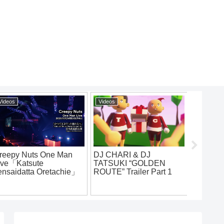
eos
Videos
Videos
烏.vs.DARK.凱旋MC
WEZ from
ttle東西選抜夏ノ陣
FAMILY –
[MV] Monthly Final /
19.シード戦
[Official M
BAYHOOD feat. サイプ
レス上野 & Crack Shorty