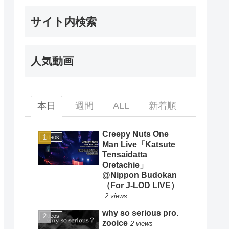
サイト内検索
人気動画
本日
週間
ALL
新着順
Creepy Nuts One
Videos
Man Live「Katsute
Tensaidatta
Oretachie」
@Nippon Budokan
（For J-LOD LIVE）
2 views
why so serious pro.
Videos
zooice
2 views