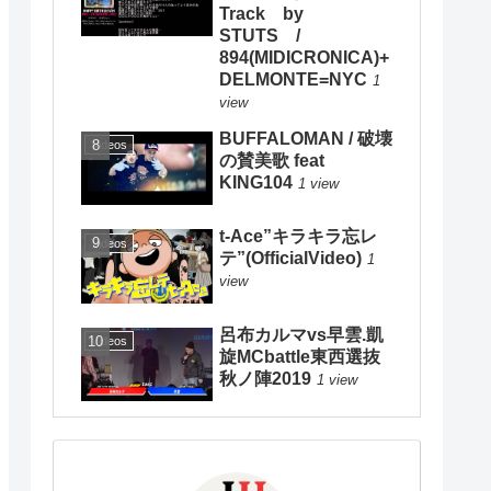
Track by
STUTS /
894(MIDICRONICA)+
DELMONTE=NYC
1
view
BUFFALOMAN / 破壊
Videos
の賛美歌 feat
KING104
1 view
t-Ace”キラキラ忘レ
Videos
テ”(OfficialVideo)
1
view
呂布カルマvs早雲.凱
Videos
旋MCbattle東西選抜
秋ノ陣2019
1 view