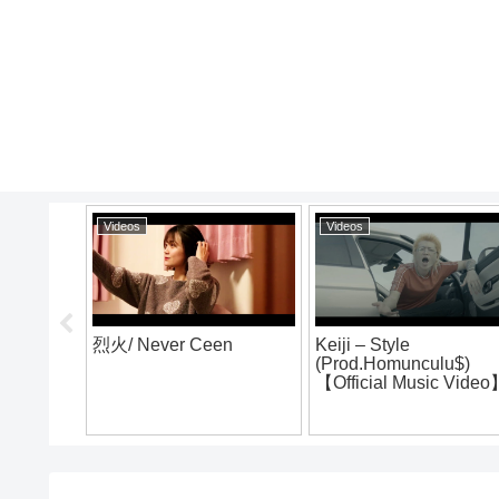
Videos
Videos
7 山岡
NIdra Assassin – Live
Creepy Nuts One Man
ン大辛
video @TRIANGLE
Live「Katsute
Tensaidatta Oretachie」
@Nippon Budokan （For
J-LOD LIVE）