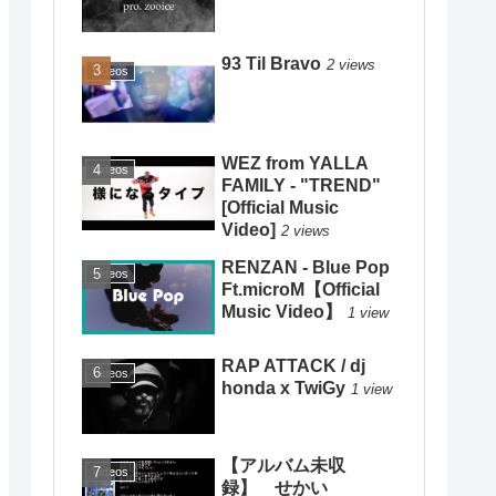
93 Til Bravo
2 views
Videos
WEZ from YALLA
Videos
FAMILY - "TREND"
[Official Music
Video]
2 views
RENZAN - Blue Pop
Videos
Ft.microM【Official
Music Video】
1 view
RAP ATTACK / dj
Videos
honda x TwiGy
1 view
【アルバム未収
Videos
録】 せかい