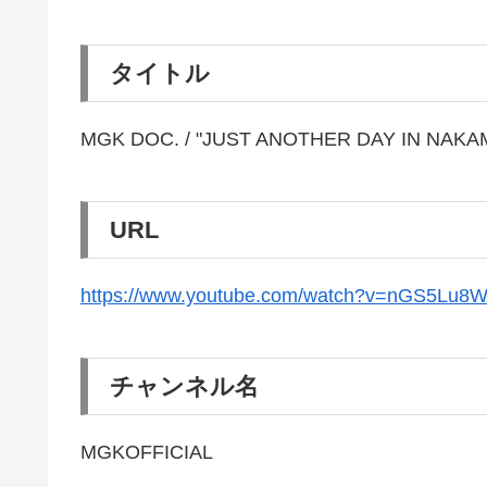
タイトル
MGK DOC. / "JUST ANOTHER DAY IN NAKA
URL
https://www.youtube.com/watch?v=nGS5Lu8
チャンネル名
MGKOFFICIAL