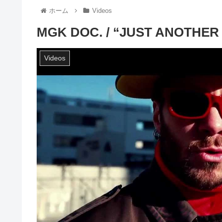
ホーム
Videos
MGK DOC. / “JUST ANOTHER
Videos