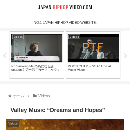
NO.1 JAPAN HIPHOP VIDEO WEBSITE.
Videos
Videos
Vi
No Smoking Me の為になる話
MOON CHILD – “PTF” Official
犯蔵
season 2 第一話「カーフキック」
Music Video
30）
ホーム
Videos
Valley Music “Dreams and Hopes”
Videos