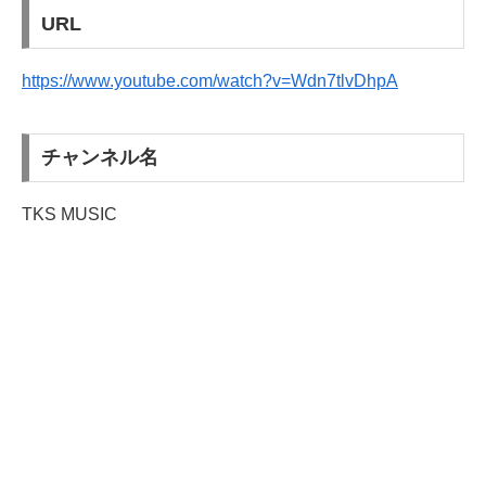
URL
https://www.youtube.com/watch?v=Wdn7tlvDhpA
チャンネル名
TKS MUSIC