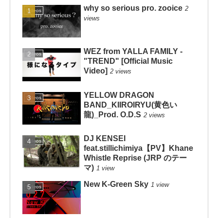
why so serious pro. zooice
2
Videos
views
WEZ from YALLA FAMILY -
Videos
"TREND" [Official Music
Video]
2 views
YELLOW DRAGON
Videos
BAND_KIIROIRYU(黄色い
龍)_Prod. O.D.S
2 views
DJ KENSEI
Videos
feat.stillichimiya【PV】Khane
Whistle Reprise (JRP のテー
マ)
1 view
New K-Green Sky
1 view
Videos