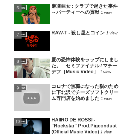
麻凛亜女 : クラブで起きた事件
Videos
～パーティーへの貢献
1 view
RAW-T - 殺し屋とコイン
1 view
Videos
夏の恐怖体験をラップにしまし
Videos
た。 セミファイナル / マチー
デフ［Music Video］
1 view
コロナで無職になった親のため
Videos
に下北沢でチーズソフトクリー
ム専門店を始めました
1 view
HAIIRO DE ROSSI -
Videos
"Rockstar" Prod.Pigeondust
(Official Music Video)
1 view