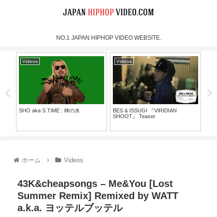
NO.1 JAPAN HIPHOP VIDEO WEBSITE.
Videos
Videos
Vi
SHO aka S.TIME : 神の水
BES & ISSUGI 『VIRIDIAN
MOO
SHOOT』 Teaser
Mus
30）
ホーム
Videos
43K&cheapsongs – Me&You [Lost
Summer Remix] Remixed by WATT
a.k.a. ヨッテルブッテル