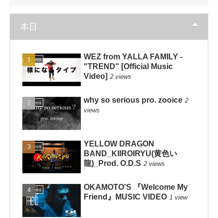
本日
WEZ from YALLA FAMILY -
Videos
"TREND" [Official Music
Video]
2 views
why so serious pro. zooice
2
Videos
views
YELLOW DRAGON
Videos
BAND_KIIROIRYU(黄色い
龍)_Prod. O.D.S
2 views
OKAMOTO'S 『Welcome My
Videos
Friend』MUSIC VIDEO
1 view