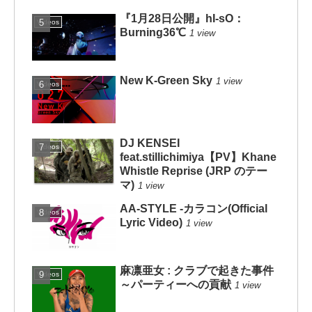
『1月28日公開』hI-sO：
Videos
Burning36℃
1 view
New K-Green Sky
1 view
Videos
DJ KENSEI
Videos
feat.stillichimiya【PV】Khane
Whistle Reprise (JRP のテー
マ)
1 view
AA-STYLE -カラコン(Official
Videos
Lyric Video)
1 view
麻凛亜女 : クラブで起きた事件
Videos
～パーティーへの貢献
1 view