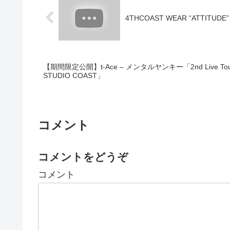
4THCOAST WEAR “ATTITUDE”
【期間限定公開】t-Ace – メンタルヤンキー「2nd Live Tou
STUDIO COAST」
コメント
コメントをどうぞ
コメント