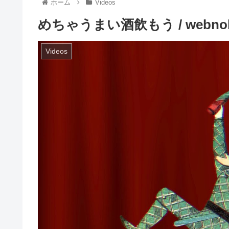
ホーム
Videos
めちゃうまい酒飲もう / webnoku
Videos