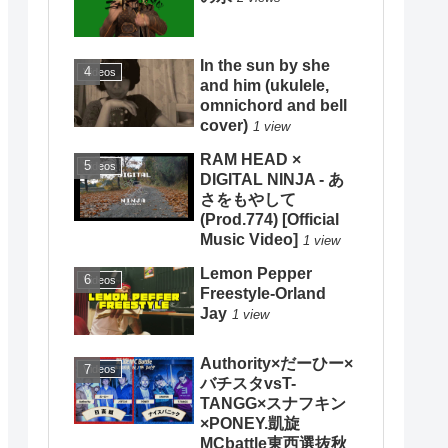
In the sun by she
Videos
and him (ukulele,
omnichord and bell
cover)
1 view
RAM HEAD ×
Videos
DIGITAL NINJA - あ
さをもやして
(Prod.774) [Official
Music Video]
1 view
Lemon Pepper
Videos
Freestyle-Orland
Jay
1 view
Authority×だーひー×
Videos
バチスタvsT-
TANGG×スナフキン
×PONEY.凱旋
MCbattle東西選抜秋