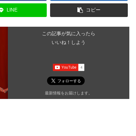
LINE
コピー
この記事が気に入ったら
いいね！しよう
最新情報をお届けします。