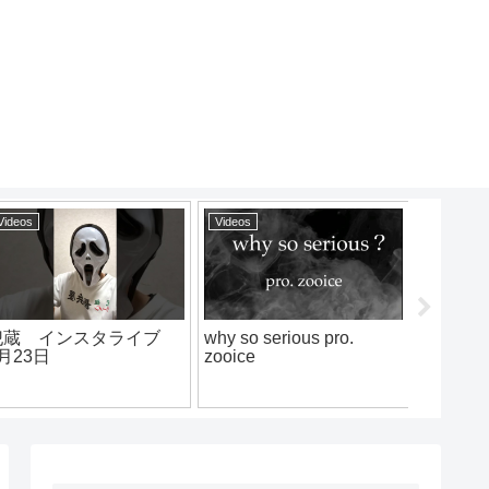
Videos
Videos
Videos
犯蔵 インスタライブ
why so serious pro.
Autho
月23日
zooice
スタvsT
キン×PO
MCbat
2019