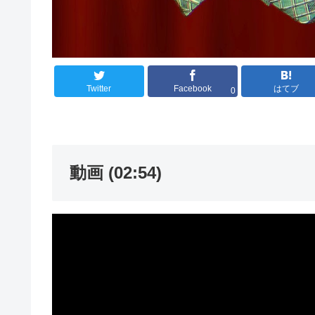
Twitter
Facebook
はてブ
0
動画 (02:54)