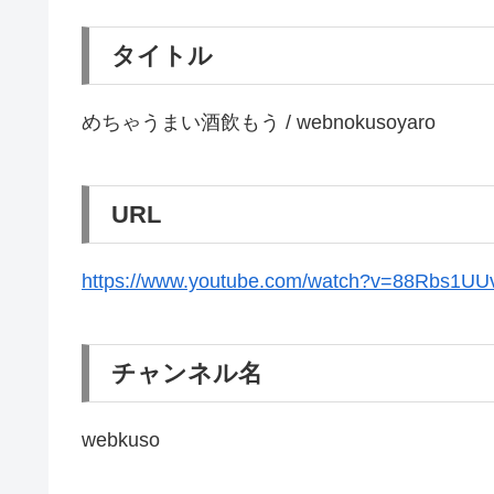
タイトル
めちゃうまい酒飲もう / webnokusoyaro
URL
https://www.youtube.com/watch?v=88Rbs1UU
チャンネル名
webkuso