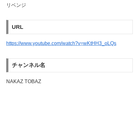
リベンジ
URL
https://www.youtube.com/watch?v=wKtHH3_oLQs
チャンネル名
NAKAZ TOBAZ