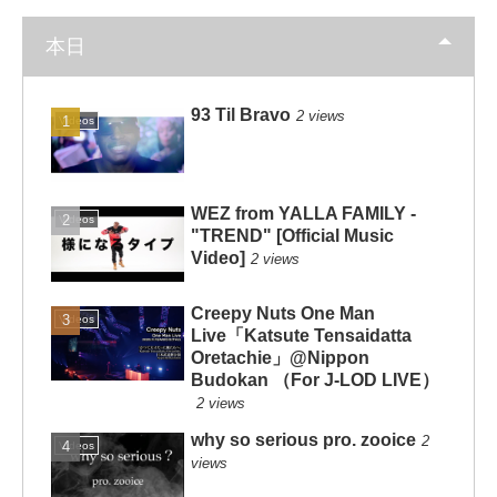
本日
93 Til Bravo
2 views
Videos
WEZ from YALLA FAMILY -
Videos
"TREND" [Official Music
Video]
2 views
Creepy Nuts One Man
Videos
Live「Katsute Tensaidatta
Oretachie」@Nippon
Budokan （For J-LOD LIVE）
2 views
why so serious pro. zooice
2
Videos
views