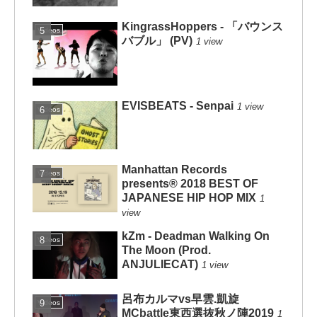
KingrassHoppers - 「バウンス
Videos
バブル」 (PV)
1 view
EVISBEATS - Senpai
1 view
Videos
Manhattan Records
Videos
presents® 2018 BEST OF
JAPANESE HIP HOP MIX
1
view
kZm - Deadman Walking On
Videos
The Moon (Prod.
ANJULIECAT)
1 view
呂布カルマvs早雲.凱旋
Videos
MCbattle東西選抜秋ノ陣2019
1