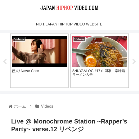
NO.1 JAPAN HIPHOP VIDEO WEBSITE.
Videos
Videos
Vi
烈火/ Never Ceen
SHUYA VLOG #17 山岡家 辛味噌
NIdr
ラーメン大辛
@T
ホーム
Videos
Live @ Monochrome Station ~Rapper’s
Party~ verse.12 リベンジ