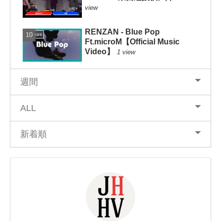
view
RENZAN - Blue Pop
Videos
Ft.microM【Official Music
Video】
1 view
週間
ALL
新着順