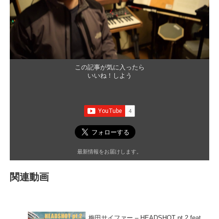
この記事が気に入ったら
いいね！しよう
最新情報をお届けします。
関連動画
梅田サイファー – HEADSHOT pt.2 feat.