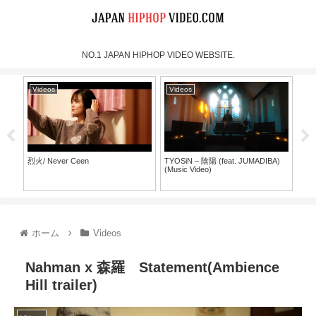
NO.1 JAPAN HIPHOP VIDEO WEBSITE.
Videos
Videos
Vi
烈火/ Never Ceen
TYOSiN – 陰陽 (feat. JUMADIBA)
SH
(Music Video)
ラ
ホーム
Videos
Nahman x 森羅 Statement(Ambience
Hill trailer)