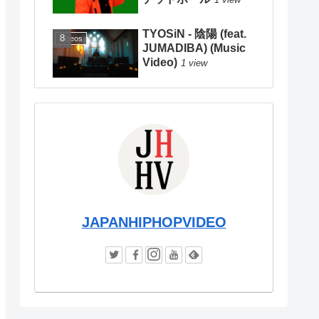
TYOSiN - 陰陽 (feat.
Videos
JUMADIBA) (Music
Video)
1 view
JAPANHIPHOPVIDEO