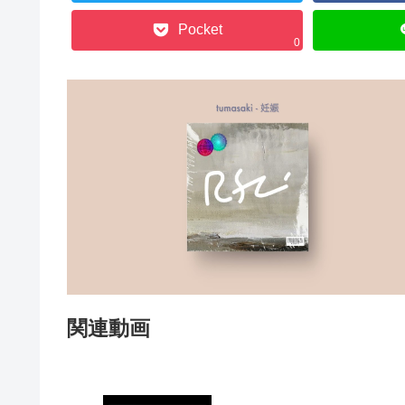
Pocket
0
関連動画