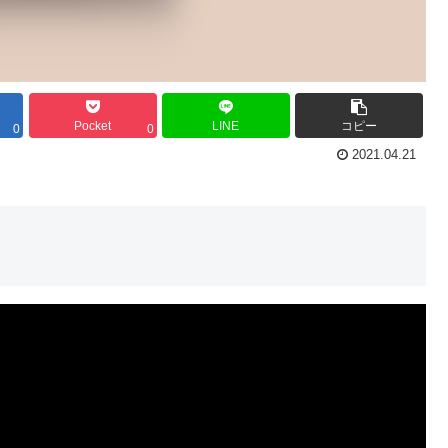
Pocket
LINE
コピー
0
0
2021.04.21